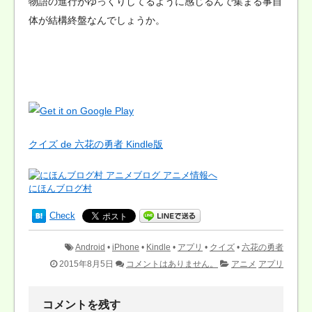
物語の進行がゆっくりしてるように感じるんで集まる事自
体が結構終盤なんでしょうか。
クイズ de 六花の勇者 Kindle版
にほんブログ村
Check
Android
•
iPhone
•
Kindle
•
アプリ
•
クイズ
•
六花の勇者
2015年8月5日
コメントはありません。
アニメ
アプリ
コメントを残す