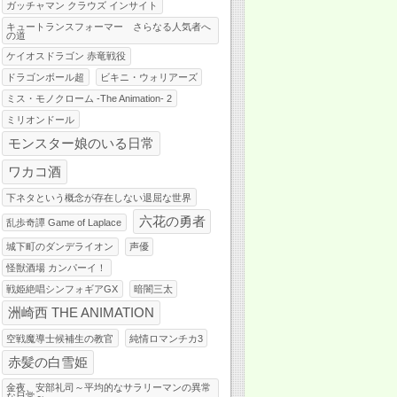
ガッチャマン クラウズ インサイト
キュートランスフォーマー さらなる人気者へ
の道
ケイオスドラゴン 赤竜戦役
ドラゴンボール超
ビキニ・ウォリアーズ
ミス・モノクローム -The Animation- 2
ミリオンドール
モンスター娘のいる日常
ワカコ酒
下ネタという概念が存在しない退屈な世界
六花の勇者
乱歩奇譚 Game of Laplace
城下町のダンデライオン
声優
怪獣酒場 カンパーイ！
戦姫絶唱シンフォギアGX
暗闇三太
洲崎西 THE ANIMATION
空戦魔導士候補生の教官
純情ロマンチカ3
赤髪の白雪姫
金夜、安部礼司～平均的なサラリーマンの異常
な日常～