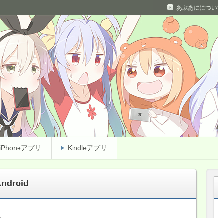
あぷあにについ
ベルからマニアックな問題まで！
 Android&iPhoneアニメクイズ
iPhoneアプリ
Kindleアプリ
ndroid
。