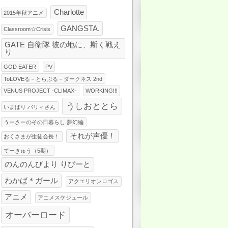
Charlotte
2015年秋アニメ
GANGSTA.
Classroom☆Crisis
GATE 自衛隊 彼の地に、斯く戦え
り
GOD EATER
PV
ToLOVEる－とらぶる－ダークネス 2nd
VENUS PROJECT -CLIMAX-
WORKING!!!
うしおととら
いまばり バリィさん
うーさーのその日暮らし 夢幻編
それが声優！
おくさまが生徒会長！
てーきゅう（5期）
のんのんびより りぴーと
わかば＊ガール
アクエリオンロゴス
アニメ
アニメスケジュール
オーバーロード