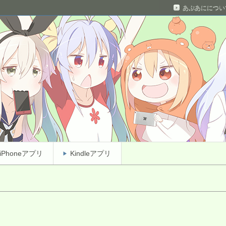
あぷあにについ
ベルからマニアックな問題まで！
 Android&iPhoneアニメクイズ
iPhoneアプリ
Kindleアプリ