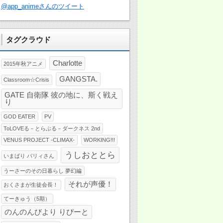
@app_animeさんのツイート
タグクラウド
Charlotte
2015年秋アニメ
GANGSTA.
Classroom☆Crisis
GATE 自衛隊 彼の地に、斯く戦え
り
GOD EATER
PV
ToLOVEる－とらぶる－ダークネス 2nd
VENUS PROJECT -CLIMAX-
WORKING!!!
うしおととら
いまばり バリィさん
うーさーのその日暮らし 夢幻編
それが声優！
おくさまが生徒会長！
てーきゅう（5期）
のんのんびより りぴーと