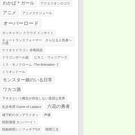
わかば＊ガール
アクエリオンロゴス
アニメ
アニメスケジュール
オーバーロード
ガッチャマン クラウズ インサイト
キュートランスフォーマー さらなる人気者へ
の道
ケイオスドラゴン 赤竜戦役
ドラゴンボール超
ビキニ・ウォリアーズ
ミス・モノクローム -The Animation- 2
ミリオンドール
モンスター娘のいる日常
ワカコ酒
下ネタという概念が存在しない退屈な世界
六花の勇者
乱歩奇譚 Game of Laplace
城下町のダンデライオン
声優
怪獣酒場 カンパーイ！
戦姫絶唱シンフォギアGX
暗闇三太