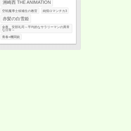
洲崎西 THE ANIMATION
空戦魔導士候補生の教官
純情ロマンチカ3
赤髪の白雪姫
金夜、安部礼司～平均的なサラリーマンの異常
な日常～
青春×機関銃