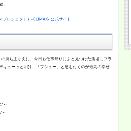
00～
ナスプロジェクト）-CLIMAX- 公式サイト
舌」の持ち主ゆえに、今日も仕事帰りにふと見つけた酒場にフラ
杯キューっと明け、「プシュー」と息を付くのが最高の幸せ
27～
7～