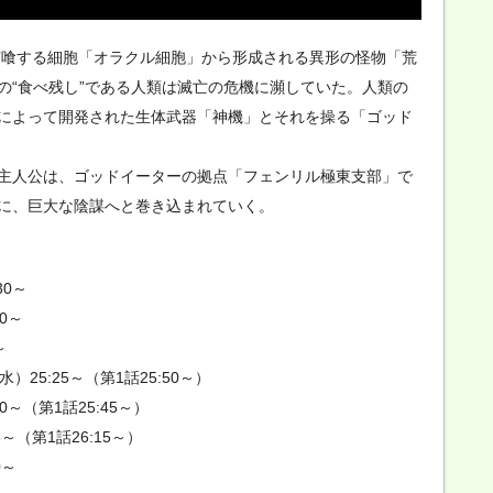
を捕喰する細胞「オラクル細胞」から形成される異形の怪物「荒
の“食べ残し”である人類は滅亡の危機に瀕していた。人類の
によって開発された生体武器「神機」とそれを操る「ゴッド
主人公は、ゴッドイーターの拠点「フェンリル極東支部」で
に、巨大な陰謀へと巻き込まれていく。
30～
0～
～
25:25～（第1話25:50～）
～（第1話25:45～）
～（第1話26:15～）
0～