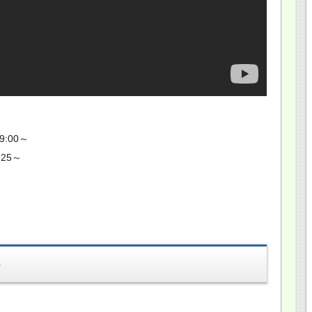
:00～
25～
-